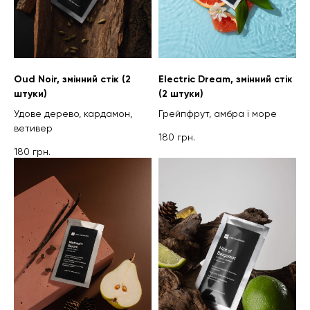
Oud Noir, змінний стік (2
Electric Dream, змінний стік
штуки)
(2 штуки)
Удове дерево, кардамон,
Грейпфрут, амбра і море
ветивер
180
грн.
180
грн.
ДО КОМПЛЕКТІВ