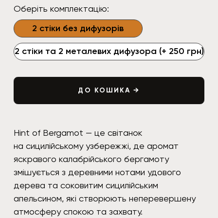
дерева та соковитим сицилійським
апельсином, які створюють неперевершену
атмосферу спокою та захвату.
Верхня нота — бергамот, сицилійський
апельсин
Нота серця — цедра лимону, амбра
Базова нота — удове дерево,
вірджинський кедр
Змінні стіки для ароматизатора Capsule Car
Perfume. Металеві дифузори
за замовчуванням до комплекту не входять.
Комплекти Capsule Car Perfume з металевими
дифузорами та декількома ароматами
за акційною ціною.
Інструкція з використання.