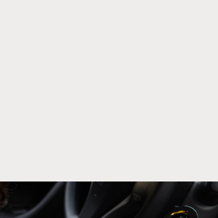
Парфуми
Capsule Car Perfume
Парфумовані спреї
Усі товари
Про нас
Доставка і оплата
Оферта
Політика конфіденційності
Гарантія і повернення товару
Контакти
0 800 335 790
(безкоштовно по Україні)
shop@addictive-