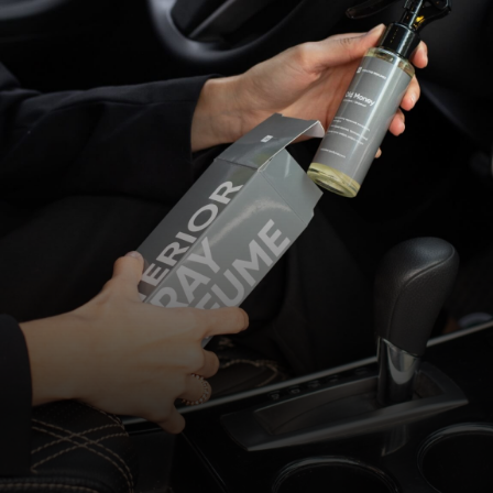
perfumes.com
Instagram
Facebook
→
Залиш свою пошту і ми будемо тримати тебе
у курсі щодо наших акційних пропозицій і нових
надходжень товару
2024 Private Entity - Entrepreneur Cherednychenko
Kyrylo Oleksandrovich
Безкоштовна доставка до відділення
✕
Нової Пошти для замовлень від 950 грн!