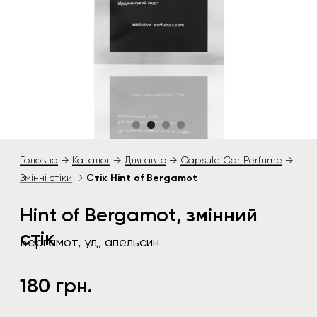
Головна
→
Каталог
→
Для авто
→
Capsule Car Perfume
→
Змінні стіки
→
Стік Hint of Bergamot
Hint of Bergamot, змінний
стік
Бергамот, уд, апельсин
180 грн.
Оберіть комплектацію:
2 стіки без дифузорів
2 стіки та 2 металевих дифузора (+ 250 грн)
ДО КОШИКА →
Hint of Bergamot — це світанок
на сицилійському узбережжі, де аромат
яскравого калабрійського бергамоту
змішується з деревними нотами удового