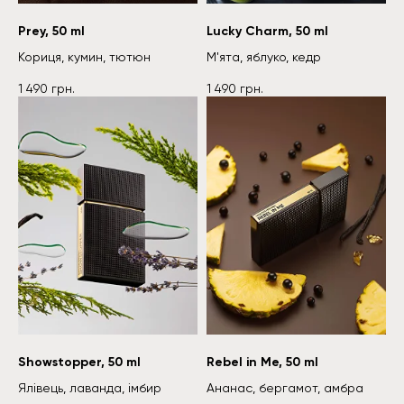
Instagram
Facebook
Prey, 50 ml
Lucky Charm, 50 ml
Кориця, кумин, тютюн
М'ята, яблуко, кедр
→
1 490
грн.
1 490
грн.
Залиш свою пошту і ми будемо тримати тебе
у курсі щодо наших акційних пропозицій і нових
надходжень товару
2024 Private Entity - Entrepreneur Cherednychenko
Kyrylo Oleksandrovich
Безкоштовна доставка до відділення
✕
Нової Пошти для замовлень від 950 грн!
Showstopper, 50 ml
Rebel in Me, 50 ml
Ялівець, лаванда, імбир
Ананас, бергамот, амбра