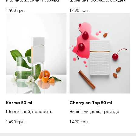
Малина, жасмин, троянда
Шампань, абрикос, орхідея
1 490
грн.
1 490
грн.
Karma 50 ml
Cherry on Top 50 ml
Шавлія, чай, папороть
Вишні, мигдаль, троянда
1 490
грн.
1 490
грн.
ДЕТАЛЬНІШЕ